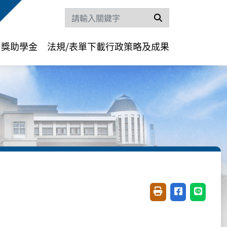
搜尋
獎助學金
法規/表單下載
行政策略及成果
友善列印(開新視窗)
分享至臉書(開
分享至 L