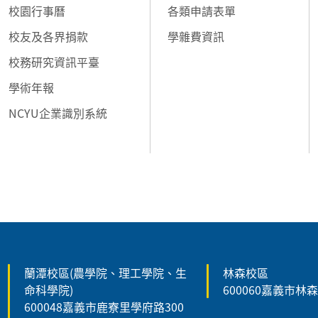
校園行事曆
各類申請表單
校友及各界捐款
學雜費資訊
校務研究資訊平臺
學術年報
NCYU企業識別系統
:::
蘭潭校區(農學院、理工學院、生
林森校區
命科學院)
600060嘉義市林
600048嘉義市鹿寮里學府路300