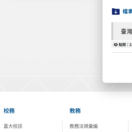
檔
臺灣
點閱
點閱：2
校務
教務
嘉大校訊
教務法規彙編