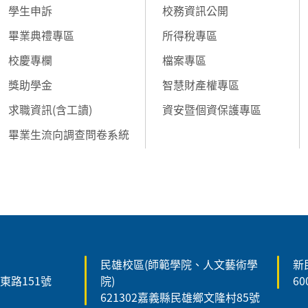
學生申訴
校務資訊公開
畢業典禮專區
所得稅專區
校慶專欄
檔案專區
獎助學金
智慧財產權專區
求職資訊(含工讀)
資安暨個資保護專區
畢業生流向調查問卷系統
民雄校區(師範學院、人文藝術學
新
森東路151號
院)
6
621302嘉義縣民雄鄉文隆村85號