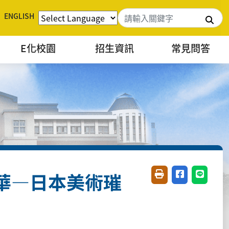
ENGLISH
搜
E化校園
招生資訊
常見問答
華—日本美術璀
友善列印(開新視窗)
分享至臉書(開
分享至 L