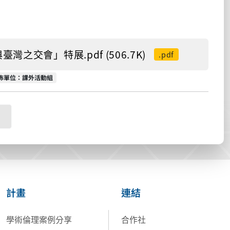
會」特展.pdf (506.7K)
.pdf
佈單位
佈單位：課外活動組
計畫
連結
學術倫理案例分享
合作社