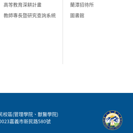
高等教育深耕計畫
蘭潭招待所
教師專長暨研究查詢系統
圖書館
民校區(管理學院、獸醫學院)
00023嘉義市新民路580號