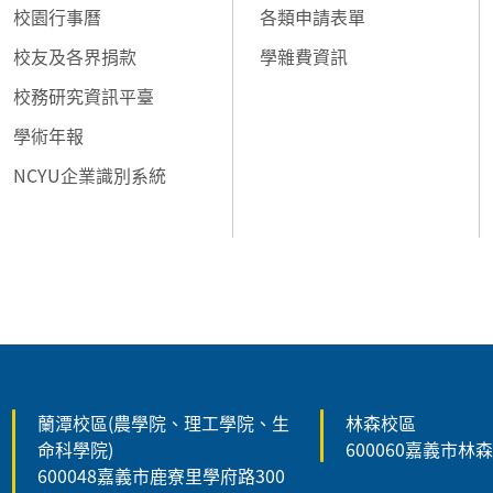
校園行事曆
各類申請表單
校友及各界捐款
學雜費資訊
校務研究資訊平臺
學術年報
NCYU企業識別系統
:::
蘭潭校區(農學院、理工學院、生
林森校區
命科學院)
600060嘉義市林
600048嘉義市鹿寮里學府路300