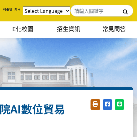
ENGLISH
搜
E化校園
招生資訊
常見問答
院AI數位貿易
友善列印(開新視窗)
分享至臉書(開
分享至 L