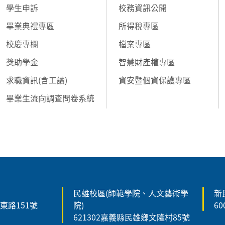
學生申訴
校務資訊公開
畢業典禮專區
所得稅專區
校慶專欄
檔案專區
獎助學金
智慧財產權專區
求職資訊(含工讀)
資安暨個資保護專區
畢業生流向調查問卷系統
民雄校區(師範學院、人文藝術學
新
森東路151號
院)
6
621302嘉義縣民雄鄉文隆村85號