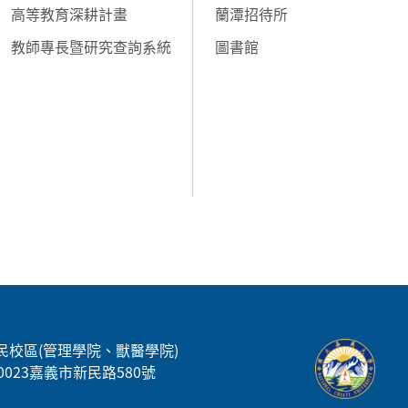
高等教育深耕計畫
蘭潭招待所
教師專長暨研究查詢系統
圖書館
民校區(管理學院、獸醫學院)
00023嘉義市新民路580號