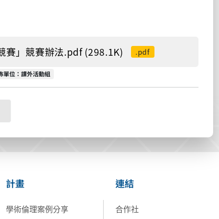
競賽辦法.pdf (298.1K)
.pdf
佈單位
佈單位：課外活動組
計畫
連結
學術倫理案例分享
合作社