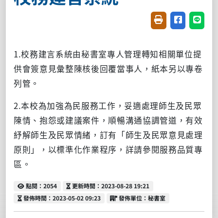
友善列印(開新視窗
分享至臉書(
分享至
1.校務建言系統由秘書室專人管理轉知相關單位提
供會簽意見彙整陳核後回覆當事人，紙本另以專卷
列管。
2.本校為加強為民服務工作，妥適處理師生及民眾
陳情、抱怨或建議案件，順暢溝通協調管道，有效
紓解師生及民眾情緒，訂有「師生及民眾意見處理
原則」，以標準化作業程序，詳請參閱服務品質專
區。
點閱
更新時間
點閱：2054
更新時間：2023-08-28 19:21
發佈時間
發佈單位
發佈時間：2023-05-02 09:23
發佈單位：秘書室