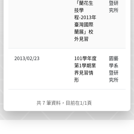
「蘭花生
暨研
技學
究所
程-2013年
臺灣國際
蘭展」校
外見習
2013/02/23
101學年度
園藝
第1學期業
學系
界見習情
暨研
形
究所
共
7
筆資料，目前在
1
/1頁