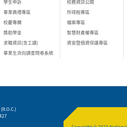
學生申訴
校務資訊公開
畢業典禮專區
所得稅專區
校慶專欄
檔案專區
獎助學金
智慧財產權專區
求職資訊(含工讀)
資安暨個資保護專區
畢業生流向調查問卷系統
(R.O.C.)
427
Copyright © 2023 National