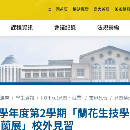
:::
回首頁
網站導覽
嘉大首頁
舊版網
課程資訊
會議紀錄
法規彙編
選單
學生資訊
I-Office(見習、就業)
業界見習
見習情
2學年度第2學期「蘭花生技學程
際蘭展」校外見習