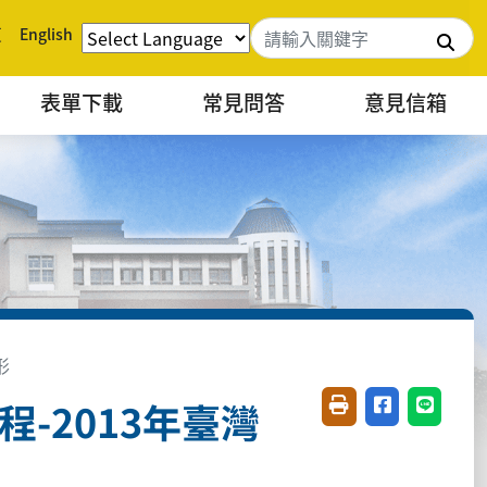
頁
English
搜
表單下載
常見問答
意見信箱
形
-2013年臺灣
友善列印(開新視窗)
分享至臉書(開
分享至 L