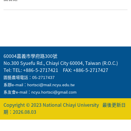
60004嘉義市學府路300號
No.300 Syuefu Rd., Chiayi City 60004, Taiwan (R.O.C.)
Tel: TEL: +886-5-2717421 FAX: +886-5-2717427
園藝農場電話：05-2717437
系辦e-mail：hortsci@mail.ncyu.edu.tw
系友會e-mail：ncyu.hortsci@gmail.com
Copyright © 2023 National Chiayi University
最後更新日
期：2026.08.03