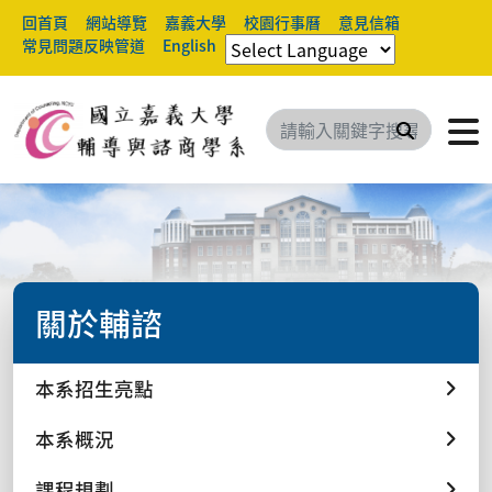
回首頁
網站導覽
嘉義大學
校園行事曆
意見信箱
常見問題反映管道
English
搜尋
關於輔諮
本系招生亮點
本系概況
課程規劃