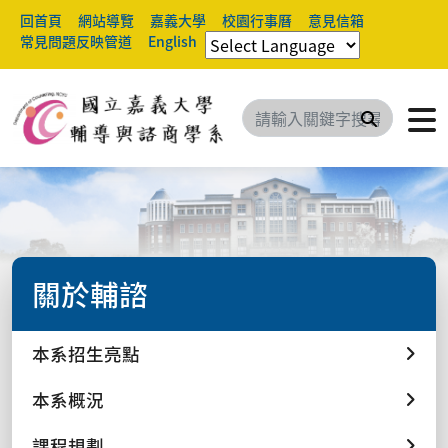
回首頁
網站導覽
嘉義大學
校園行事曆
意見信箱
常見問題反映管道
English
搜尋
關於輔諮
本系招生亮點
本系概況
課程規劃