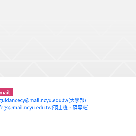
mail
guidancecy@mail.ncyu.edu.tw(大學部)
fegs@mail.ncyu.edu.tw(碩士班、碩專班)