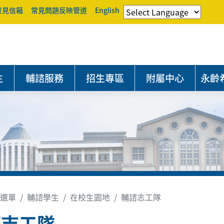
意見信箱
常見問題反映管道
English
生
輔諮服務
招生專區
附屬中心
永齡
選單
輔諮學生
在校生園地
輔諮志工隊
諮志工隊