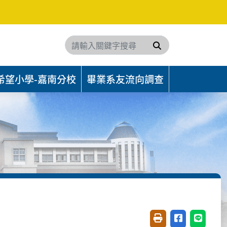
搜尋
希望小學-嘉南分校
畢業系友流向調查
友善列印(開新視窗)
分享至臉書(開
分享至 L