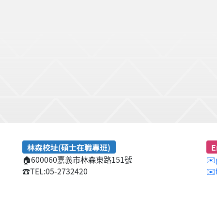
林森校址(碩士在職專班)
E
🏠
600060嘉義市林森東路151號
✉️
☎️
TEL:05-2732420
✉️