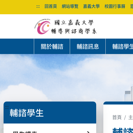
:::
回首頁
網站導覽
嘉義大學
校園行事曆
關於輔諮
輔諮訊息
輔諮學
:::
輔諮學生
首頁
主
輔