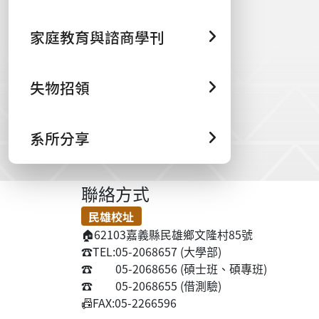
家庭教育與諮商學刊
失物招領
系所分享
聯絡方式
民雄校址
🏠
62103嘉義縣民雄鄉文隆村85號
☎️
TEL:05-2068657 (大學部)
☎️
05-2068656 (碩士班、碩專班)
☎️
05-2068655 (借測驗)
📠
FAX:05-2266596