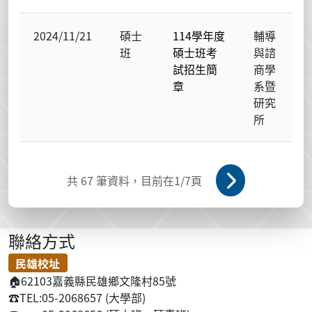
2024/11/21
碩士
114學年度
輔導
班
碩士班考
與諮
試招生簡
商學
章
系暨
研究
所
共
67
筆資料，目前在
1
/7頁
聯絡方式
民雄校址
🏠
62103嘉義縣民雄鄉文隆村85號
☎️
TEL:05-2068657 (大學部)