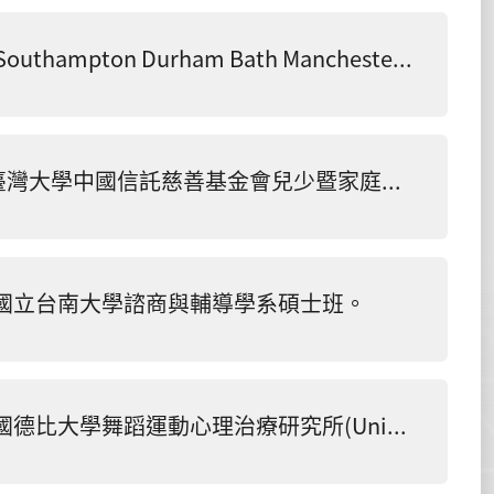
恭賀! 本系大學部廖誼閑校友錄取Leeds Southampton Durham Bath Manchester King's College London, KCL
恭賀！本系碩專班研究生張文瑄獲國立臺灣大學中國信託慈善基金會兒少暨家庭研究中心114年度碩博士論文獎助學金
國立台南大學諮商與輔導學系碩士班。
恭賀!本系大學部四年級霍薰同學考取英國德比大學舞蹈運動心理治療研究所(University of Derby Dance Movement Psychotherapy)。