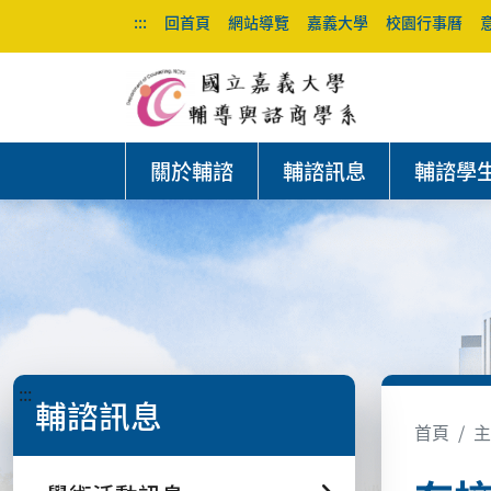
:::
回首頁
網站導覽
嘉義大學
校園行事曆
關於輔諮
輔諮訊息
輔諮學
:::
輔諮訊息
首頁
主