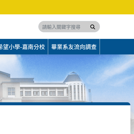
搜尋
希望小學-嘉南分校
畢業系友流向調查