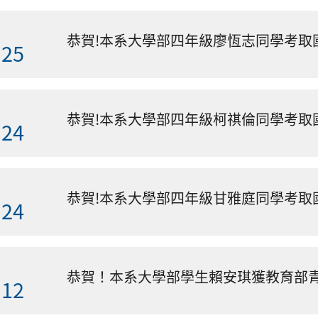
.25
.24
.24
.12