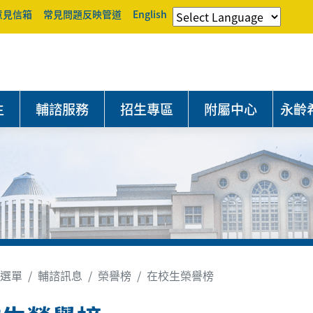
意見信箱
常見問題反映管道
English
生
輔諮服務
招生專區
附屬中心
永齡
選單
輔諮訊息
榮譽榜
在校生榮譽榜