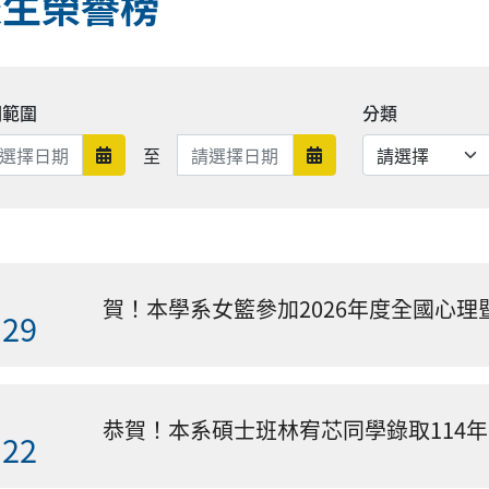
校生榮譽榜
期範圍
分類
日期範圍結束
至
日期範圍開始
日期範圍結束
賀！本學系女籃參加2026年度全國心
.29
.22