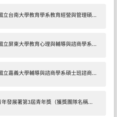
恭賀!本系大學部四年級廖恆志同學考取國立台南大學教育學系教育經營與管理碩士班。
恭賀!本系大學部四年級柯祺倫同學考取國立屏東大學教育心理與輔導與諮商學系碩士班。
恭賀!本系大學部四年級甘雅庭同學考取國立嘉義大學輔導與諮商學系碩士班諮商心理組。
恭賀！本系大學部學生賴安琪獲教育部青年發展署第3屆青年獎（獲獎團隊名稱：深耕藍海）