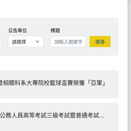
公告單位
標題
搜尋
理暨相關科系大專院校籃球盃賽榮獲「亞軍」
恭賀！本系碩士班林宥芯同學錄取114年公務人員高等考試三級考試暨普通考試社勞行政職系勞工行政類科