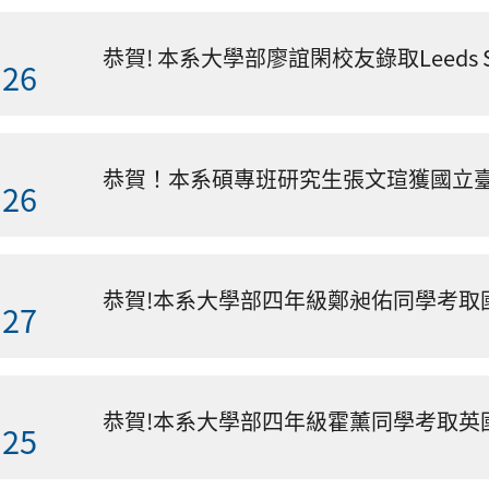
.26
.26
恭賀!本系大學部四年級鄭昶佑同學考取
.27
.25