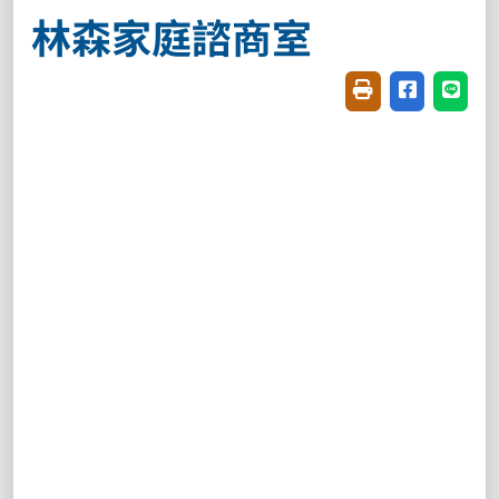
林森家庭諮商室
友善列印(開新視窗
分享至臉書(
分享至