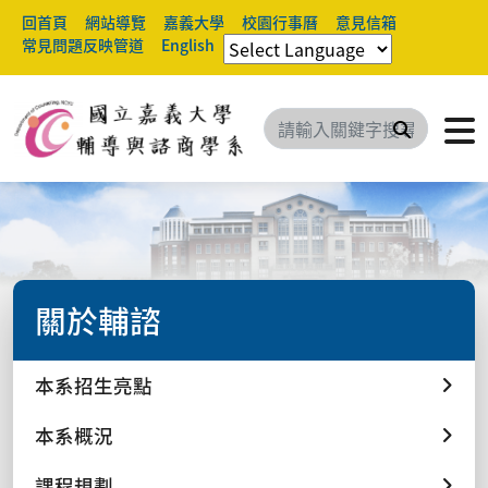
回首頁
網站導覽
嘉義大學
校園行事曆
意見信箱
常見問題反映管道
English
搜尋
關於輔諮
本系招生亮點
本系概況
課程規劃