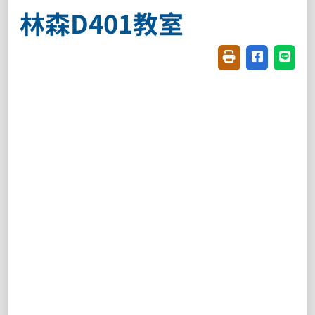
林森D401教室
友善列印(開新視窗
分享至臉書(
分享至