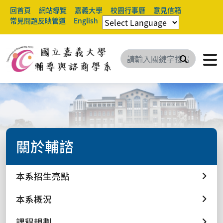
回首頁
網站導覽
嘉義大學
校園行事曆
意見信箱
常見問題反映管道
English
搜尋
關於輔諮
本系招生亮點
本系概況
課程規劃