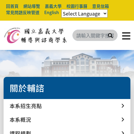
回首頁
網站導覽
嘉義大學
校園行事曆
意見信箱
常見問題反映管道
English
搜尋
關於輔諮
本系招生亮點
本系概況
課程規劃