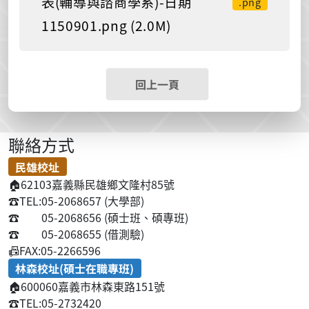
表(輔導與諮商學系)-日期
.png
1150901.png (2.0M)
回上一頁
聯絡方式
民雄校址
🏠
62103嘉義縣民雄鄉文隆村85號
☎️
TEL:05-2068657 (大學部)
☎️
05-2068656 (碩士班、碩專班)
☎️
05-2068655 (借測驗)
📠
FAX:05-2266596
林森校址(碩士在職專班)
🏠
600060嘉義市林森東路151號
☎️
TEL:05-2732420