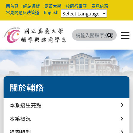
回首頁
網站導覽
嘉義大學
校園行事曆
意見信箱
常見問題反映管道
English
搜尋
關於輔諮
本系招生亮點
本系概況
課程規劃