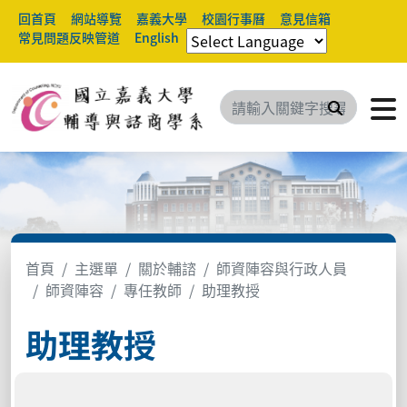
回首頁
網站導覽
嘉義大學
校園行事曆
意見信箱
常見問題反映管道
English
搜尋
首頁
主選單
關於輔諮
師資陣容與行政人員
師資陣容
專任教師
助理教授
助理教授