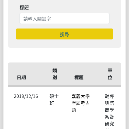
標題
搜尋
類
單
日期
別
標題
位
2019/12/16
碩士
嘉義大學
輔導
班
歷屆考古
與諮
題
商學
系暨
研究