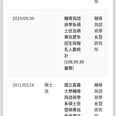
所
2019/09/30
輔導與諮
輔導
商學系碩
與諮
士班及碩
商學
專班歷年
系暨
招生與報
研究
名人數統
所
計
(108.09.30
彙整)
2011/03/16
碩士
國立嘉義
輔導
班
大學輔導
與諮
與諮商學
商學
系碩士班
系暨
暨碩專班
研究
參考書目
所