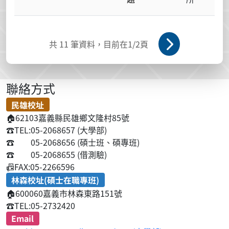
共
11
筆資料，目前在
1
/2頁
聯絡方式
民雄校址
🏠
62103嘉義縣民雄鄉文隆村85號
☎️
TEL:05-2068657 (大學部)
☎️
05-2068656 (碩士班、碩專班)
☎️
05-2068655 (借測驗)
📠
FAX:05-2266596
林森校址(碩士在職專班)
🏠
600060嘉義市林森東路151號
☎️
TEL:05-2732420
Email