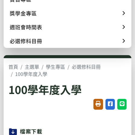
獎學金專區
週班會時間表
必選修科目冊
首頁
主選單
學生專區
必選修科目冊
100學年度入學
100學年度入學
友善列印(開新視窗
分享至臉書(
分享至
檔案下載