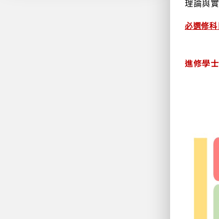
理論與
必選修科
進修學