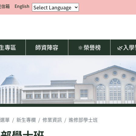
見信箱
English
生專區
師資陣容
🔆榮譽榜
🌿入
選單
新生專欄
修業資訊
進修部學士班
修部學士班