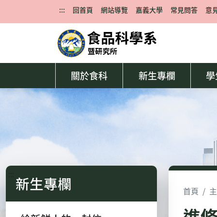
:::
回首頁
網站導覽
嘉義大學
常見問答
意
關於食科
新生專欄
學
:::
新生專欄
首頁
主
進