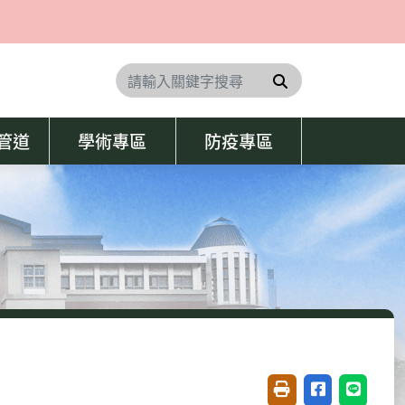
搜尋
學管道
學術專區
防疫專區
友善列印(開新視窗)
分享至臉書(開
分享至 L