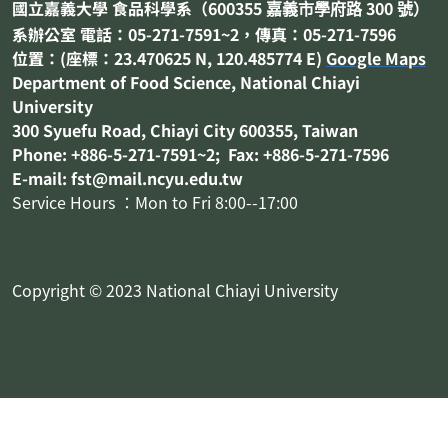
國立嘉義大學 食品科學系（
600355
300
嘉義市
學府路
號）
系辦公室 電話：05-271-7591~2，傳真：05-271-7596
位置：(座標：23.470625 N, 120.485774 E)
Google Maps
Department of
Food Science
, National Chiayi
University
300 Syuefu Road, Chiayi City 600355, Taiwan
Phone: +886-5-271-7591~2; Fax: +886-5-271-7596
E-mail: fst@mail.ncyu.edu.tw
Service Hours ：Mon to Fri 8:00--17:00
Copyright © 2023 National Chiayi University