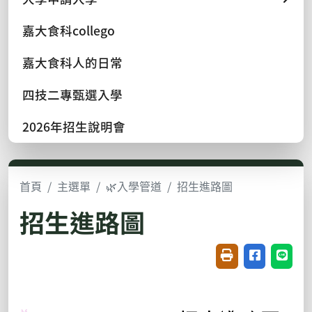
嘉大食科collego
嘉大食科人的日常
四技二專甄選入學
2026年招生說明會
首頁
主選單
🌿入學管道
招生進路圖
招生進路圖
友善列印(開新視窗
分享至臉書(
分享至