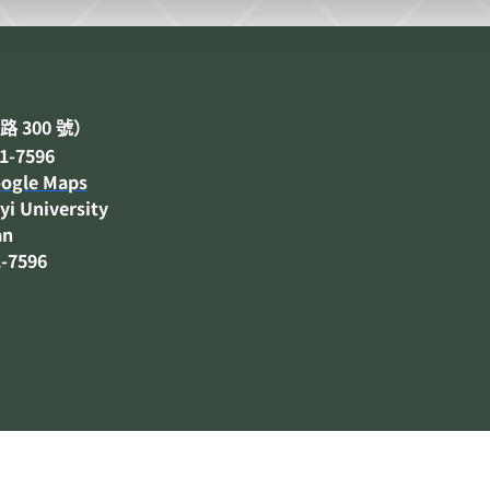
300
路
號）
-7596
ogle Maps
yi University
an
1-7596