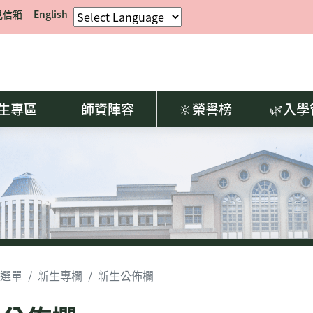
見信箱
English
生專區
師資陣容
🔆榮譽榜
🌿入
選單
新生專欄
新生公佈欄