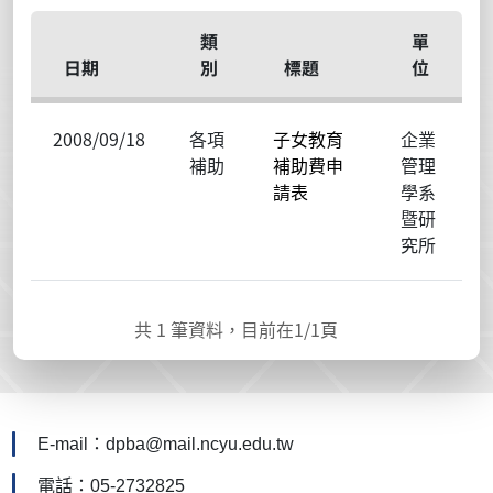
類
單
日期
別
標題
位
2008/09/18
各項
子女教育
企業
補助
補助費申
管理
請表
學系
暨研
究所
共
1
筆資料，目前在
1
/1頁
E-mail：dpba@mail.ncyu.edu.tw
電話：05-2732825