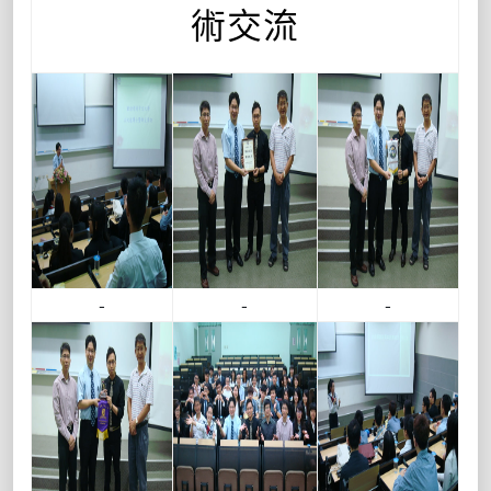
術交流
-
-
-