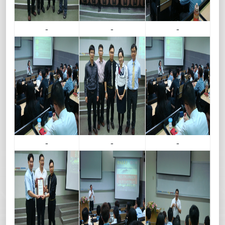
-
-
-
-
-
-