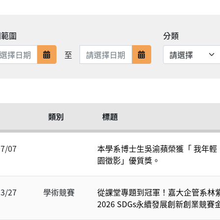
期範圍
分類
日期範圍結束
至
日期範圍開始
日期範圍結束
類別
標題
07/07
本學系博士生吳渝蘋榮獲「 我年輕、
園徵影」優質獎。
03/27
學術競賽
從課堂專題到冠軍！嘉大企管系林
2026 SDGs永續發展創新創業競賽