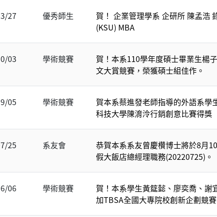
03/27
優秀師生
賀！ 企業管理學系 企研所 陳孟浩
(KSU) MBA
10/03
學術競賽
賀！本系110學年度碩士畢業生楊子霆參
文大賞競賽，榮獲碩士組佳作。
09/05
學術競賽
賀本系蔡進發老師指導的外語系學
科技大學陳淯泠行銷創意比賽得獎
07/25
系友會
恭賀本系系友曾慶欑博士將於8月1
假大飯店總經理職務(20220725)。
06/06
學術競賽
賀！本系學生黃筵懿、廖奕喬、謝宜
加TBSA全國大專院校創新企劃競