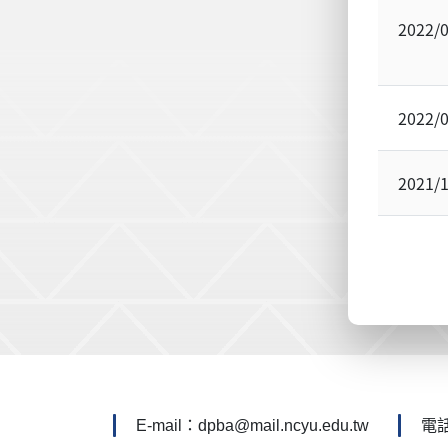
2022/
2022/
2021/
:::
E-mail：dpba@mail.ncyu.edu.tw
電話