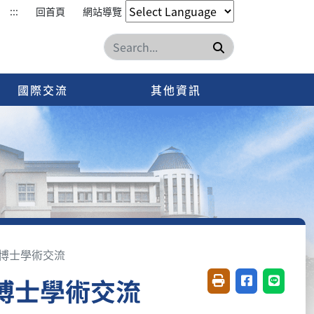
:::
回首頁
網站導覽
搜尋
國際交流
其他資訊
紀達博士學術交流
達博士學術交流
友善列印(開新視窗)
分享至臉書(開
分享至 L