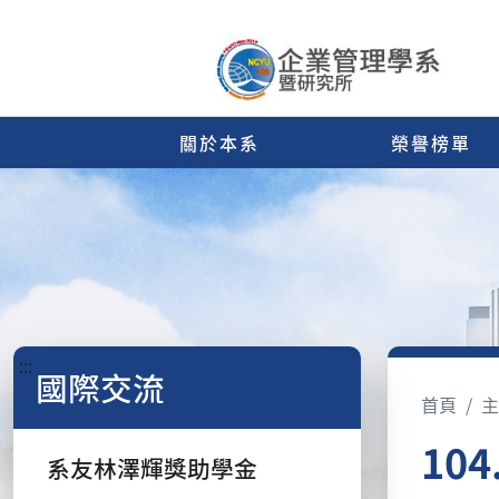
關於本系
榮譽榜單
:::
國際交流
首頁
主
10
系友林澤輝獎助學金