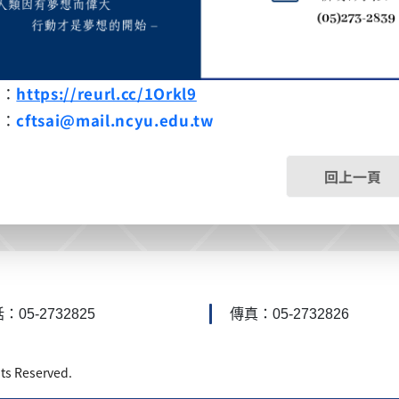
究：
https://reurl.cc/1Orkl9
箱：
cftsai@mail.ncyu.edu.tw
回上一頁
：05-2732825
傳真：05-2732826
 Reserved.