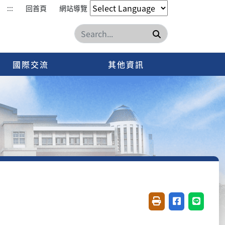
:::
回首頁
網站導覽
搜尋
國際交流
其他資訊
友善列印(開新視窗)
分享至臉書(開
分享至 L