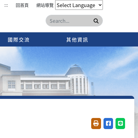
:::
回首頁
網站導覽
搜尋
國際交流
其他資訊
友善列印(開新視窗)
分享至臉書(開
分享至 L