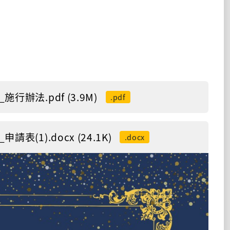
法.pdf (3.9M)
.pdf
).docx (24.1K)
.docx