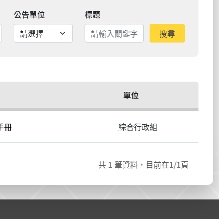
公告單位
標題
搜尋
單位
手冊
綜合行政組
共
1
筆資料，目前在
1
/1頁