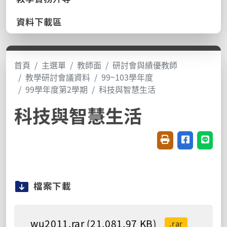
資料下載區
首頁
主選單
教師面
研討會與績優教師
教學研討會議資料
99~103學年度
99學年度第2學期
科技與智慧生活
科技與智慧生活
友善列印(開新視窗
分享至臉書(
分享至
檔案下載
wu2011.rar (21,081.97 KB)
.rar