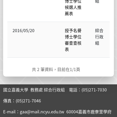
博士學位
組
候選人推
薦表
2016/05/20
授予名譽
綜合
博士學位
行政
審查查核
組
表
共
2
筆資料，目前在
1
/1頁
國立嘉義大學 教務處 綜合行政組 電話：(05)271-7030
傳真：(05)271-7046
E-mail：gaa@mail.ncyu.edu.tw 60004嘉義市鹿寮里學府