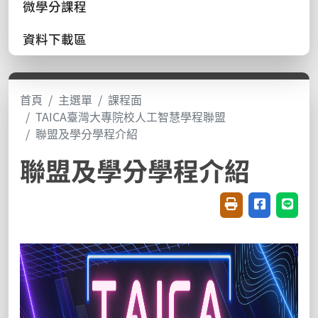
微學分課程
資料下載區
首頁
主選單
課程面
TAICA臺灣大專院校人工智慧學程聯盟
聯盟及學分學程介紹
聯盟及學分學程介紹
友善列印(開新視窗
分享至臉書(
分享至