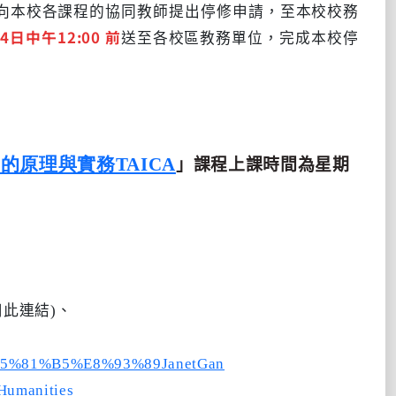
向本校各課程的協同教師提出停修申請，至本校校務
24
日中午
12:00
前
送至各校區教務單位，完成本校停
的原理與實務TAICA
」課程上課時間為星期
用此連結)、
%E5%81%B5%E8%93%89JanetGan
Humanities