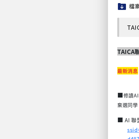
檔
TA
TAICA
最新消息
■
修讀
A
棄選同學
■
AI 
ssi