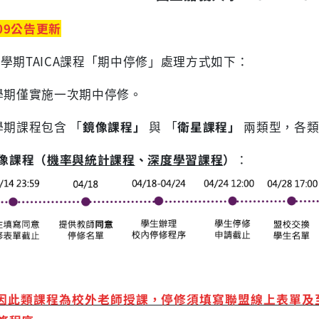
09
公告更新
學期TAICA課程「期中停修」處理方式如下：
學期僅實施一次期中停修。
學期課程包含 「
鏡像課程
」
與 「
衛星課程
」
兩類型，各
像課程（
機率與統計課程
、
深度學習課程
）
：
因此類課程為校外老師授課，停修須填寫聯盟線上表單及