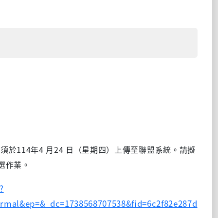
果須於
114
年
4
月
24
日（星期四）上傳至聯盟系統。請擬
選作業。
?
ormal&ep=&_dc=1738568707538&fid=6c2f82e287d