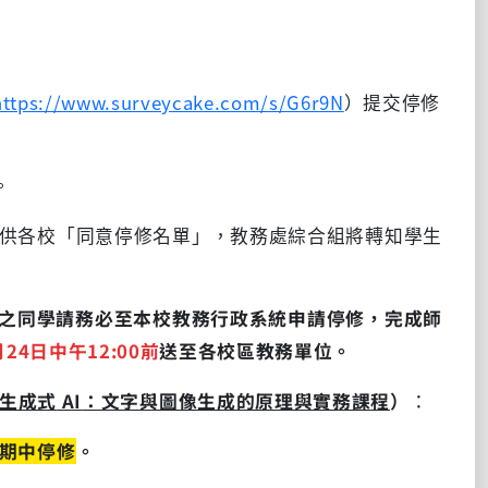
https://www.surveycake.com/s/G6r9N
）提交停修
。
彙整並提供各校「同意停修名單」，教務處綜合組將轉知學生
之同學請務必至
本校教務行政系統申請停修，完成師
月
24
日中午
12:00
前
送至各校區教務單位。
生成式
AI
：文字與圖像生成的原理與實務課程
）
：
期中停修
。