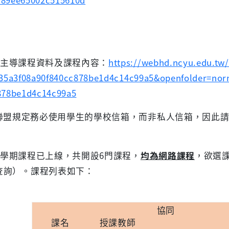
789ee65002c515610d
13-2主導課程資料及課程內容：
https://webhd.ncyu.edu.tw/
=35a3f08a90f840cc878be1d4c14c99a5&openfolder=nor
878be1d4c14c99a5
聯盟規定務必使用學生的學校信箱，而非私人信箱，因此
。
3-2學期課程已上線，共開設
6
門課程，
均為網路課程
，欲選課
查詢）。課程列表如下：
協同
課名
授課教師