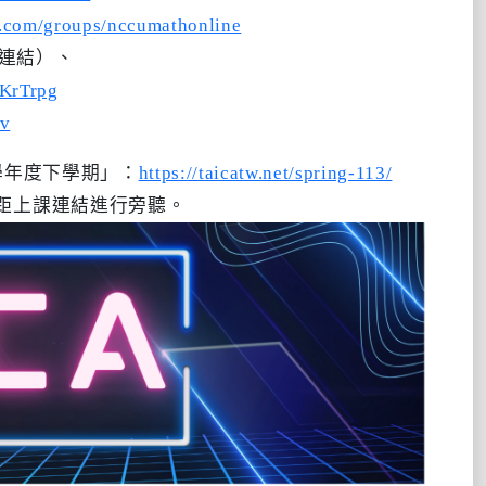
k.com/groups/nccumathonline
此連結）、
KrTrpg
v
3學年度下學期」：
https://taicatw.net/spring-113/
距上課連結進行旁聽。