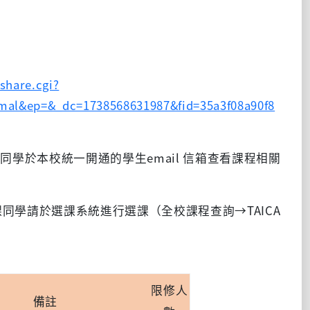
share.cgi?
mal&ep=&_dc=1738568631987&fid=35a3f08a90f8
請同學於本校統一開通的學生
email
信箱查看課程相關
同學請於選課系統進行選課（全校課程查詢→TAICA
限修人
備註