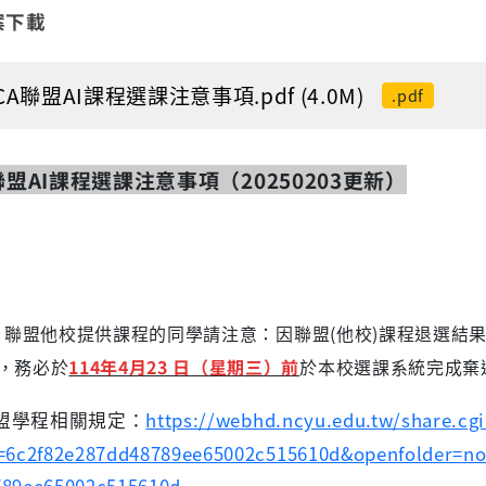
案下載
ICA聯盟AI課程選課注意事項.pdf (4.0M)
.pdf
聯盟
AI
課程選課注意事項（
20250203
更新）
I
聯盟他校提供課程的同學請注意：因聯盟
(
他校
)
課程退選結
，務必於
114年4月23 日（星期三）前
於本校選課系統完成棄
聯盟學程相關規定：
https://webhd.ncyu.edu.tw/share.cgi
d=6c2f82e287dd48789ee65002c515610d&openfolder=n