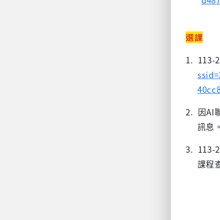
d48
選課
1. 1
ssid
40cc
2. 因
AI
訊息
3. 11
課程