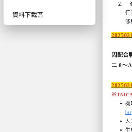
2.
行
資料下載區
修
20250
因配合
二
8
～
20250
※TAI
機
ht
人
生