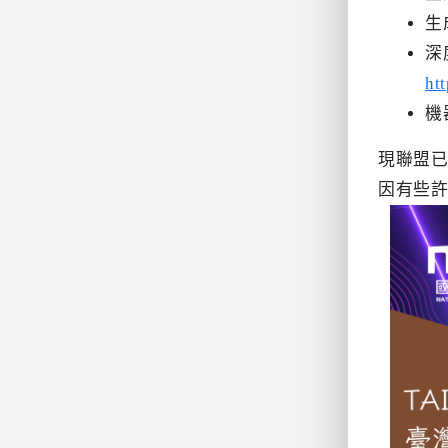
生
深
ht
機
現聯盟已
因有些