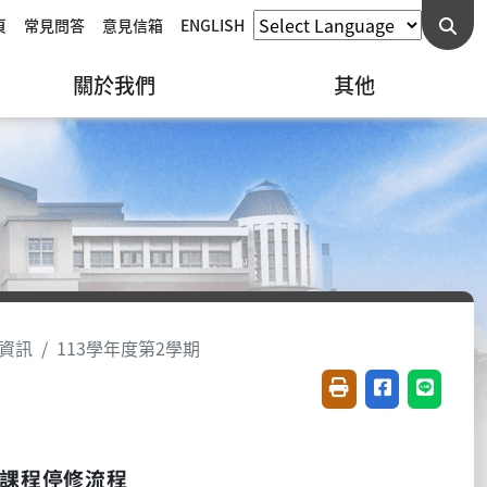
頁
常見問答
意見信箱
ENGLISH
關於我們
其他
資訊
113學年度第2學期
友善列印(開新視窗)
分享至臉書(開
分享至 L
課程停修流程