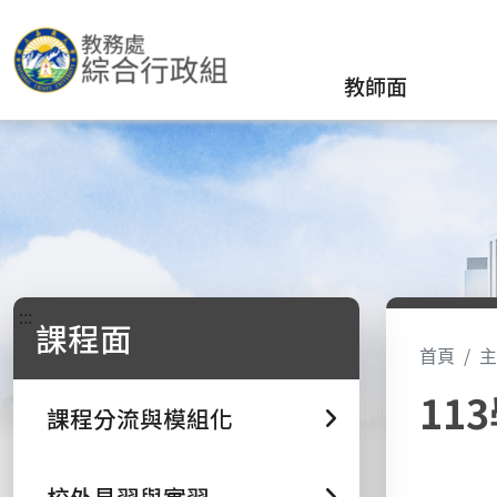
教師面
:::
課程面
首頁
主
11
課程分流與模組化