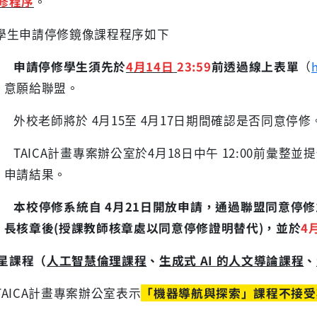
修程序
。
 學生申請停修鏡像課程程序如下
1)
申請停修學生須先於
4
月
14
日
23:59
前透過線上表單
（
意願給聯盟。
2) 外校老師將於 4月15至 4月17日期間確認是否同意停修
3) TAICA計畫專案辦公室於4月18日中午 12:00前
申請結果。
4)
本校停修系統自
4
月
21
日開放申請，通過聯盟同意停修
長核章後
(
授課教師核章處以同意停修證明替代
)
，並於
4
星課程（
人工智慧倫理課程
、
生成式
AI
的人文導論課程
、
TAICA計畫專案辦公室表示
「機器導航與探索」課程不接受