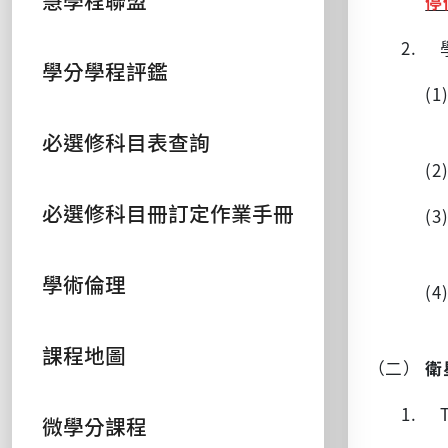
慧學程聯盟
停
2.
學分學程評鑑
(
必選修科目表查詢
(
必選修科目冊訂定作業手冊
(
學術倫理
(
課程地圖
（二）
衛
1. 
微學分課程