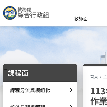
教師面
:::
課程面
首頁
主
11
課程分流與模組化
作