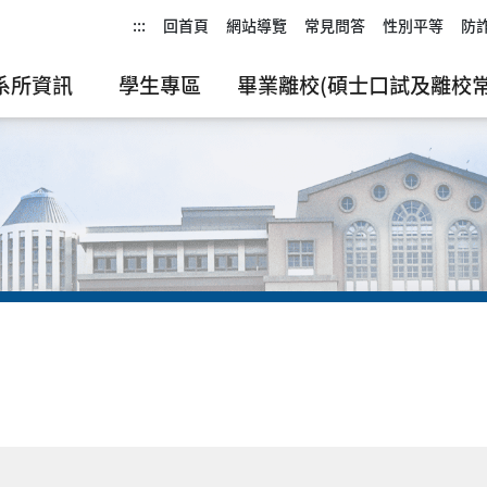
:::
回首頁
網站導覽
常見問答
性別平等
防
系所資訊
學生專區
畢業離校(碩士口試及離校常