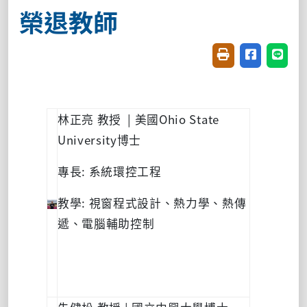
榮退教師
友善列印(開新視窗
分享至臉書(
分享至
林正亮
教授
|
美國
Ohio State
University
博士
專長
:
系統環控工程
教學
:
視窗程式設計、熱力學、熱傳
遞、電腦輔助控制