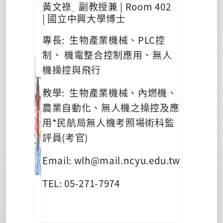
黃文祿
副教授兼
| Room 402
|
國立中興大學博士
專長
:
生物產業機械、
PLC
控
制、
機電整合控制應用、無人
機操控與飛行
教學
:
生物產業機械、內燃機、
農業自動化、無人機之操控及應
用
*
民航局無人機考照場術科監
評員
(
考官
)
Email: wlh@mail.ncyu.edu.tw
TEL: 05-271-7974