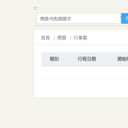
移到主要內容
國立嘉義大學校園行事曆
:::
標題/地點關鍵字
首頁
標題
行事曆
類別
行程日期
開始