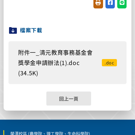
友善列印(開新視窗
分享至臉書(
分享至
檔案下載
附件一_清元教育事務基金會
獎學金申請辦法(1).doc
.doc
(34.5K)
回上一頁
蘭潭校區 (農學院、理工學院、生命科學院)