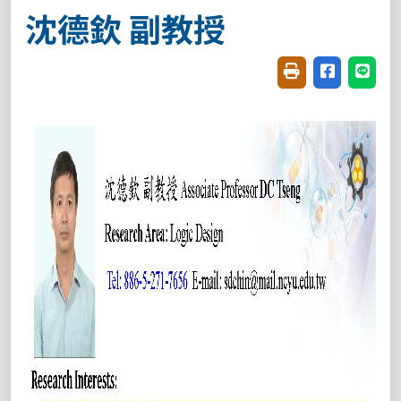
沈德欽 副教授
友善列印(開新視窗
分享至臉書(
分享至