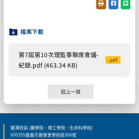
友善列印(開新視窗
分享至臉書(
分享至
檔案下載
第7屆第10次理監事聯席會議-
.pdf
紀錄.pdf (463.34 KB)
回上一頁
蘭潭校區 (農學院、理工學院、生命科學院)
600355嘉義市鹿寮里學府路300號