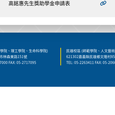
高銘惠先生獎助學金申請表
農學院、理工學院、生命科學院)
民雄校區 (師範學院、人文藝術
義市林森東路151號
621302嘉義縣民雄鄉文隆村8
7000 FAX: 05-2717095
TEL: 05-2263411 FAX: 05-20