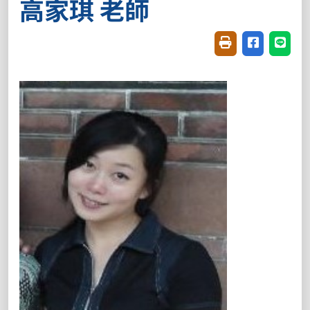
高家琪 老師
友善列印(開新視窗
分享至臉書(
分享至