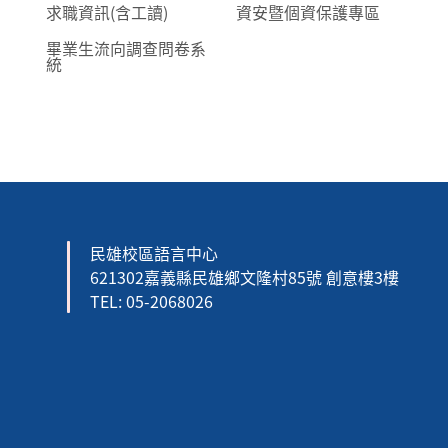
求職資訊(含工讀)
資安暨個資保護專區
畢業生流向調查問卷系
統
民雄校區語言中心
621302嘉義縣民雄鄉文隆村85號 創意樓3樓
TEL: 05-2068026