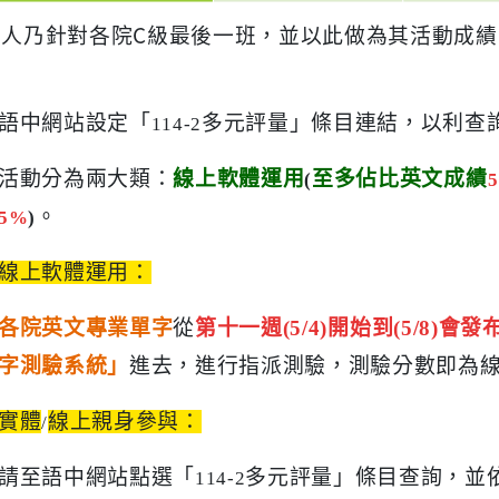
書人乃針對各院C級最後一班，並以此做為其活動成績
語中網站設定「
多元評量」條目連結，以利查
114-2
活動分為兩大類：
線上軟體運用
至多佔比英文成績
(
。
5%
)
線上軟體運用：
各院英文專業單字
從
第十一週
(5/4)
開始到
(5/8)
會發
字測驗系統」
進去，進行指派測驗，測驗分數即為
實體
線上親身參與：
/
請至語中網站點選「
多元評量」條目查詢，並
114-2