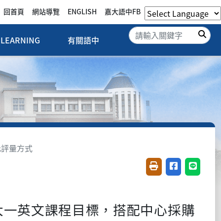
回首頁
網站導覽
ENGLISH
嘉大語中FB
搜
LEARNING
有關語中
元評量方式
友善列印(開新視窗)
分享至臉書(開
分享至 L
大一英文課程目標，搭配中心採購