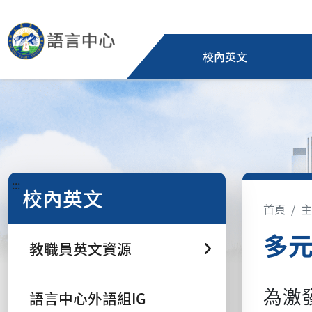
校內英文
:::
校內英文
首頁
主
多
教職員英文資源
為激
語言中心外語組IG