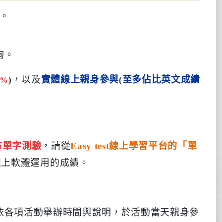
。
詢。
，以及
實體線上親身參與
至多佔比英文成績
5%
)
(
布單字測驗
，請從
Easy test線上學習平台的
「
單
線上軟體運用的成績
。
依各項活動舉辦時間與說明，於活動當天親身參