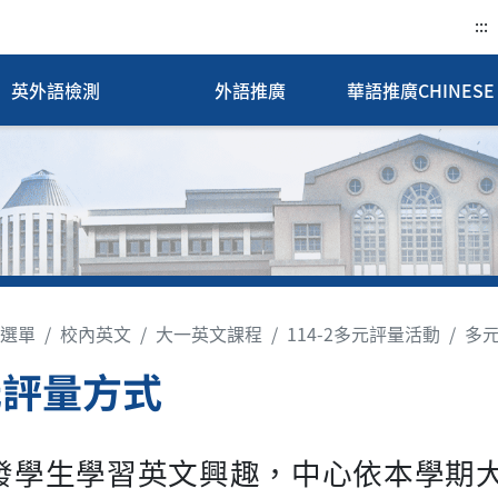
:::
英外語檢測
外語推廣
華語推廣CHINESE 
選單
校內英文
大一英文課程
114-2多元評量活動
多
元評量方式
發學生學習英文興趣，中心依本學期