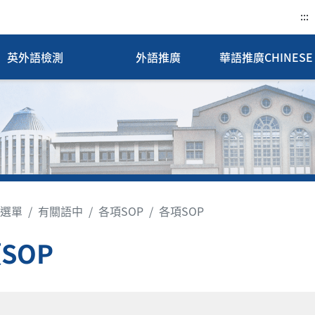
:::
英外語檢測
外語推廣
華語推廣CHINESE 
選單
有關語中
各項SOP
各項SOP
SOP