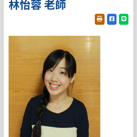
林怡蓉 老師
友善列印(開新視窗
分享至臉書(
分享至