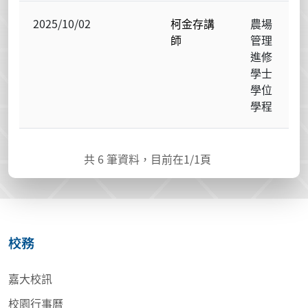
2025/10/02
柯金存講
農場
師
管理
進修
學士
學位
學程
共
6
筆資料，目前在
1
/1頁
校務
嘉大校訊
校園行事曆