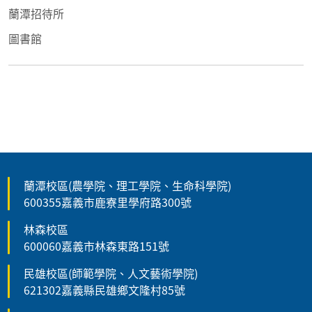
蘭潭招待所
圖書館
蘭潭校區(農學院、理工學院、生命科學院)
600355嘉義市鹿寮里學府路300號
林森校區
600060嘉義市林森東路151號
民雄校區(師範學院、人文藝術學院)
621302嘉義縣民雄鄉文隆村85號