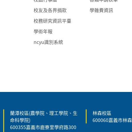
校友及各界捐款
學雜費資訊
校務研究資訊平臺
學術年報
ncyu識別系統
:::
蘭潭校區(農學院、理工學院、生
林森校區
命科學院)
600060嘉義市林
600355嘉義市鹿寮里學府路300