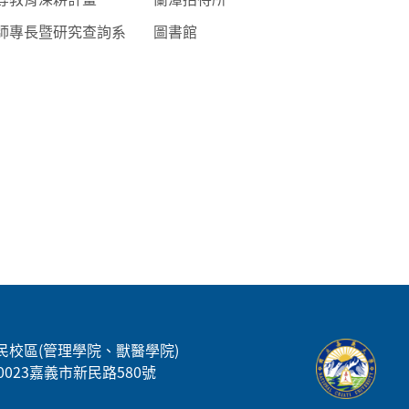
師專長暨研究查詢系
圖書館
民校區(管理學院、獸醫學院)
00023嘉義市新民路580號