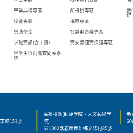
畢業典禮專區
所得稅專區
教
統
校慶專欄
檔案專區
獎助學金
智慧財產權專區
求職資訊(含工讀)
資安暨個資保護專區
畢業生流向調查問卷系
統
民雄校區(師範學院、人文藝術學
新
森東路151號
院)
6
621302嘉義縣民雄鄉文隆村85號