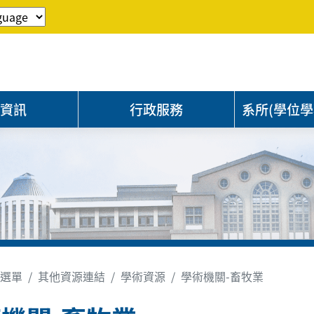
程資訊
行政服務
系所(學位學
選單
其他資源連結
學術資源
學術機關-畜牧業