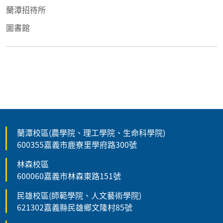
蘭潭招待所
圖書館
蘭潭校區(農學院、理工學院、生命科學院)
600355嘉義市鹿寮里學府路300號
林森校區
600060嘉義市林森東路151號
民雄校區(師範學院、人文藝術學院)
621302嘉義縣民雄鄉文隆村85號